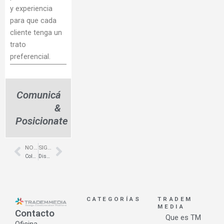
y experiencia
para que cada
cliente tenga un
trato
preferencial.
Comunicá
&
Posicionate
NOTA ANTERIOR
SIGUIENTE NOTA
Prev
Next
Colgado de cuadros para locales gastronómicos – Colgando Cuadros
Diseño y remodelación de locales comerciales – Abracadabra – Estudio Capdevielle Fuente
CATEGORÍAS
TRADEM
MEDIA
Contacto
Que es TM