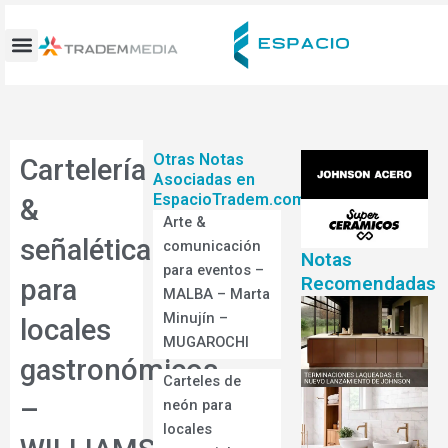
Ir
al
contenido
Otras Notas
Cartelería
Asociadas en
EspacioTradem.com
&
Arte &
señalética
comunicación
Notas
para eventos –
Recomendadas
para
MALBA – Marta
Minujín –
locales
MUGAROCHI
gastronómicos
Carteles de
–
neón para
locales