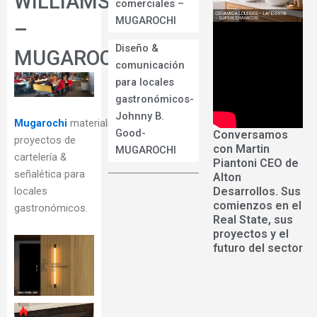
WILLIAMSBURG
comerciales –
MUGAROCHI
–
Diseño &
MUGAROCHI
comunicación
para locales
gastronómicos-
Johnny B.
Mugarochi
materializa
Good-
Conversamos
proyectos de
con Martin
MUGAROCHI
cartelería &
Piantoni CEO de
señalética para
Alton
Desarrollos. Sus
locales
comienzos en el
gastronómicos.
Real State, sus
proyectos y el
futuro del sector