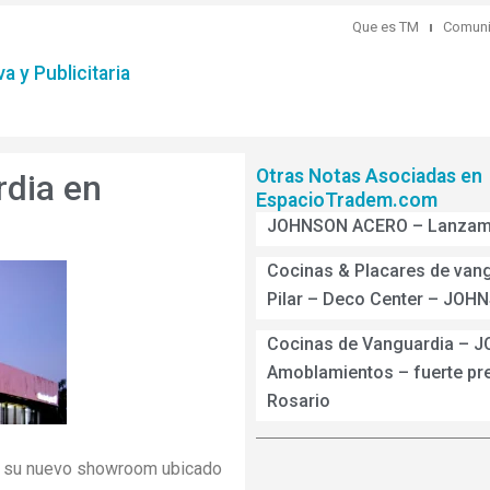
Que es TM
Comuni
a y Publicitaria
Otras Notas Asociadas en
rdia en
EspacioTradem.com
JOHNSON ACERO – Lanzami
Cocinas & Placares de van
Pilar – Deco Center – JOH
Cocinas de Vanguardia – 
Amoblamientos – fuerte pr
Rosario
n su nuevo showroom ubicado