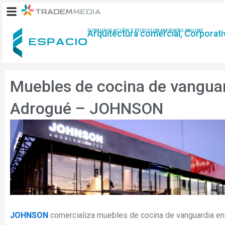
Ir
al
contenido
COMUNICACIÓN Y POSICIONAMIENTO ONLINE
Arquitectura comercial, Corporativ
Muebles de cocina de vangua
Adrogué – JOHNSON
JOHNSON
comercializa muebles de cocina de vanguardia e