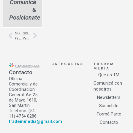
Comunicá
&
Posicionate
NOTA ANTERIOR
SIGUIENTE NOTA
Prev
Next
Fábrica de sillas de diseño en Palermo- B&B Febo – Ebanistas
Ventanas con alta eficiencia energética- Tecnoperfiles
CATEGORÍAS
TRADEM
MEDIA
Contacto
Que es TM
Oficina
Comunicá con
Comercial y de
nosotros
Coordinacion
General: Av. 25
Newsletters
de Mayo 1610,
San Martín.
Suscribite
Telefono: (54
Formá Parte
11) 4754 0286
trademmedia@gmail.com
Contacto