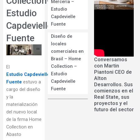
Collection-
Mercería –
Estudio
Estudio
Capdevielle
Capdevielle
Fuente
Fuente
Diseño de
locales
comerciales en
Brasil – Home
Conversamos
con Martin
Collection –
El
Piantoni CEO de
Estudio
Estudio Capdevielle-
Alton
Capdevielle
Fuente
estuvo a
Desarrollos. Sus
Fuente
cargo del diseño
comienzos en el
Real State, sus
y la
proyectos y el
materialización
futuro del sector
del nuevo local
de la firma Home
Collection en
Abasto