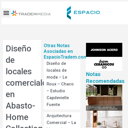
Ir
al
contenido
Otras Notas
Diseño
Asociadas en
EspacioTradem.com
de
Diseño de
locales
locales de
Notas
moda – Le
Recomendadas
comerciales
Roux – Chaco
– Estudio
en
Capdevielle
Abasto-
Fuente
Home
Arquitectura
Comercial – La