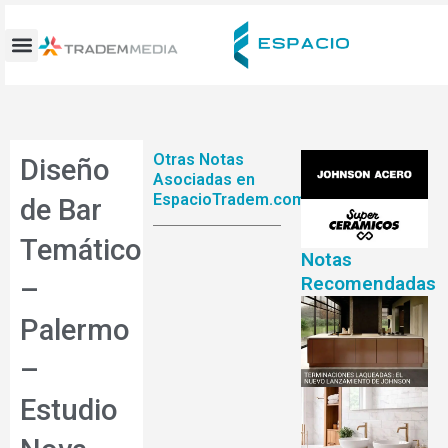
Ir
al
contenido
Otras Notas
Diseño
Asociadas en
EspacioTradem.com
de Bar
Temático
Notas
Recomendadas
–
Palermo
–
Estudio