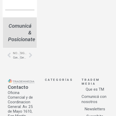
Comunicá
&
Posicionate
NOTA ANTERIOR
SIGUIENTE NOTA
Prev
Next
Construcción de Viviendas – Malagueño – 3 Arquitectos
Cerramientos de Vidrio – Almagro – Vidriería Glasseado
CATEGORÍAS
TRADEM
MEDIA
Contacto
Que es TM
Oficina
Comunicá con
Comercial y de
nosotros
Coordinacion
General: Av. 25
Newsletters
de Mayo 1610,