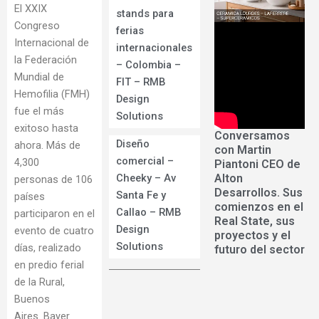
El XXIX
stands para
Congreso
ferias
Internacional de
internacionales
la Federación
– Colombia –
Mundial de
FIT – RMB
Hemofilia (FMH)
Design
fue el más
Solutions
exitoso hasta
Conversamos
Diseño
ahora. Más de
con Martin
comercial –
4,300
Piantoni CEO de
Alton
Cheeky – Av
personas
de 106
Desarrollos. Sus
Santa Fe y
países
comienzos en el
Callao – RMB
participaron en el
Real State, sus
Design
evento de cuatro
proyectos y el
Solutions
días, realizado
futuro del sector
en predio ferial
de la Rural,
Buenos
Aires.
Bayer