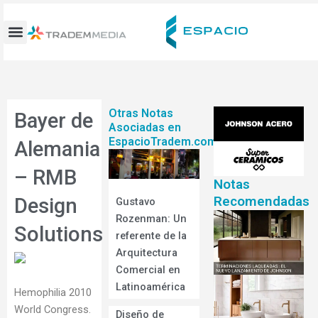
Ir
al
contenido
Otras Notas
Bayer de
Asociadas en
EspacioTradem.com
Alemania
– RMB
Notas
Recomendadas
Design
Gustavo
Rozenman: Un
Solutions
referente de la
Arquitectura
Comercial en
Latinoamérica
Hemophilia 2010
World Congress.
Diseño de