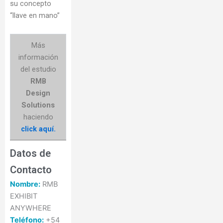
su concepto
“llave en mano”
Más
información
del estudio
RMB
Design
Solutions
haciendo
click aquí.
Datos de
Contacto
Nombre:
RMB
EXHIBIT
ANYWHERE
Teléfono:
+54