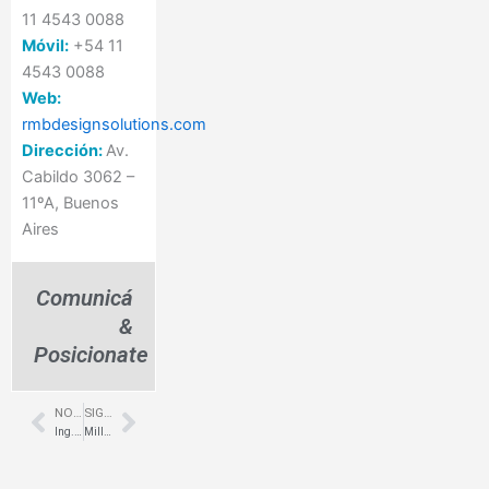
11 4543 0088
Móvil:
+54 11
4543 0088
Web:
rmbdesignsolutions.com
Dirección:
Av.
Cabildo 3062 –
11ºA, Buenos
Aires
Comunicá
&
Posicionate
NOTA ANTERIOR
SIGUIENTE NOTA
Prev
Next
Ing. Yolis – Trayectoria, calidad y cumplimiento
Miller Zell – VIAMO – Un caso de éxito