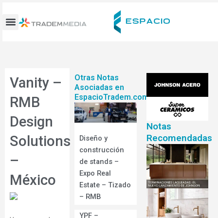
Ir
al
contenido
Otras Notas
Vanity –
Asociadas en
EspacioTradem.com
RMB
Design
Notas
Recomendadas
Solutions
Diseño y
construcción
–
de stands –
Expo Real
México
Estate – Tizado
– RMB
YPF –