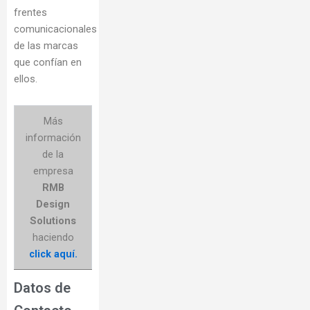
frentes
comunicacionales
de las marcas
que confían en
ellos.
Más
información
de la
empresa
RMB
Design
Solutions
haciendo
click aquí.
Datos de