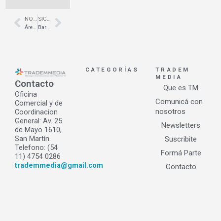
NOTA ANTERIOR
SIGUIENTE NOTA
Prev
Next
Áreatres – Un nuevo concepto en espacios de trabajo
Bar Rouge – Shanghai – Naco Architectures
CATEGORÍAS
TRADEM
MEDIA
Contacto
Que es TM
Oficina
Comunicá con
Comercial y de
nosotros
Coordinacion
General: Av. 25
Newsletters
de Mayo 1610,
San Martín.
Suscribite
Telefono: (54
Formá Parte
11) 4754 0286
trademmedia@gmail.com
Contacto