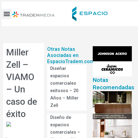
Ir
al
contenido
Otras Notas
Miller
Asociadas en
EspacioTradem.com
Zell –
Diseñar
VIAMO
espacios
Notas
comerciales
Recomendadas
– Un
exitosos – 20
Años – Miller
caso de
Zell
éxito
Diseño de
espacios
comerciales –