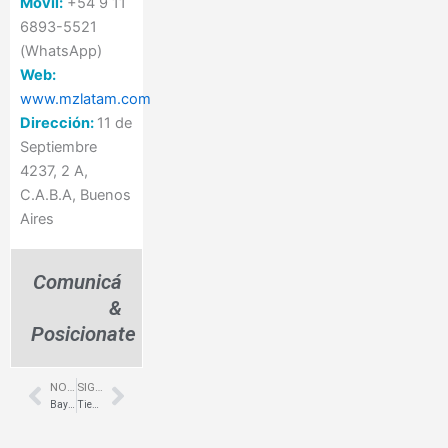
Móvil:
+54 9 11
6893-5521
(WhatsApp)
Web:
www.mzlatam.com
Dirección:
11 de
Septiembre
4237, 2 A,
C.A.B.A, Buenos
Aires
Comunicá
&
Posicionate
NOTA ANTERIOR
SIGUIENTE NOTA
Prev
Next
Bayer de Alemania – RMB Design Solutions
Tiendas Naturales – Zona IV + BPM Arquitectura