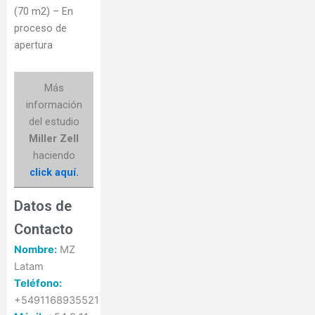
(70 m2) – En
proceso de
apertura
Más
información
del estudio
Miller Zell
haciendo
click aquí.
Datos de
Contacto
Nombre:
MZ
Latam
Teléfono:
+5491168935521