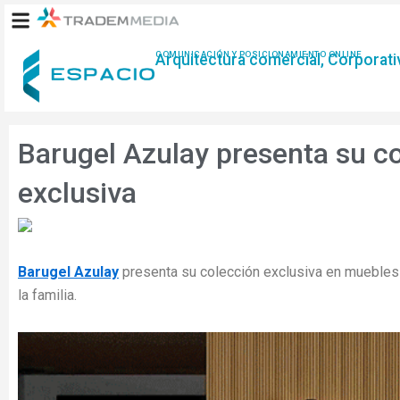
Ir
al
contenido
COMUNICACIÓN Y POSICIONAMIENTO ONLINE
Arquitectura comercial, Corporativ
Barugel Azulay presenta su c
exclusiva
Barugel Azulay
presenta su colección exclusiva en muebles
la familia.