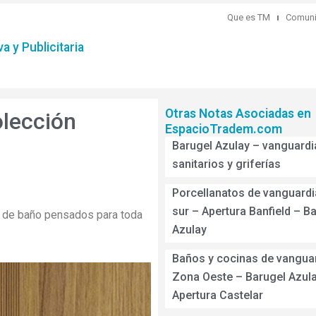
Que es TM
Comuni
a y Publicitaria
Otras Notas Asociadas en
olección
EspacioTradem.com
Barugel Azulay – vanguardi
sanitarios y griferías
Porcellanatos de vanguardi
sur – Apertura Banfield – B
 de baño pensados para toda
Azulay
Baños y cocinas de vangua
Zona Oeste – Barugel Azul
Apertura Castelar