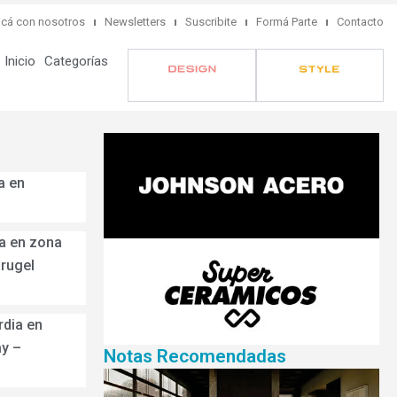
cá con nosotros
Newsletters
Suscribite
Formá Parte
Contacto
Inicio
Categorías
a en
a en zona
arugel
rdia en
ay –
Notas Recomendadas