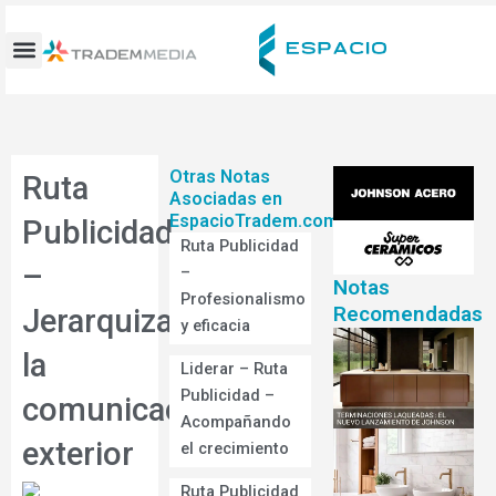
Ir
al
contenido
Otras Notas
Ruta
Asociadas en
EspacioTradem.com
Publicidad
Ruta Publicidad
–
–
Notas
Profesionalismo
Recomendadas
Jerarquizar
y eficacia
la
Liderar – Ruta
Publicidad –
comunicación
Acompañando
exterior
el crecimiento
Ruta Publicidad