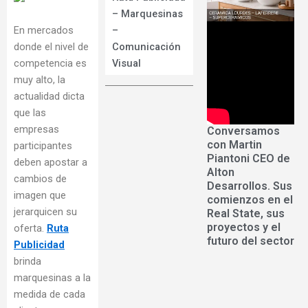
– Marquesinas
En mercados
–
donde el nivel de
Comunicación
competencia es
Visual
muy alto, la
actualidad dicta
que las
empresas
Conversamos
con Martin
participantes
Piantoni CEO de
deben apostar a
Alton
cambios de
Desarrollos. Sus
imagen que
comienzos en el
jerarquicen su
Real State, sus
proyectos y el
oferta.
Ruta
futuro del sector
Publicidad
brinda
marquesinas a la
medida de cada