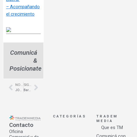
– Acompañando
el crecimiento
Comunicá
&
Posicionate
NOTA ANTERIOR
SIGUIENTE NOTA
Prev
Next
JOHNSON – Innovacion en Placares y Vestidores
Barugel Azulay presenta su colección exclusiva
CATEGORÍAS
TRADEM
MEDIA
Contacto
Que es TM
Oficina
Comunicá con