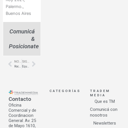
Palermo.,
Buenos Aires
Comunicá
&
Posicionate
NOTA ANTERIOR
SIGUIENTE NOTA
Prev
Next
Roca fabrica la nueva generación de inodoros Rimless – Roca
Equipamiento para Oficinas- CABA- Colliers Internacional- Grupo A2
CATEGORÍAS
TRADEM
MEDIA
Contacto
Que es TM
Oficina
Comunicá con
Comercial y de
nosotros
Coordinacion
General: Av. 25
Newsletters
de Mayo 1610,