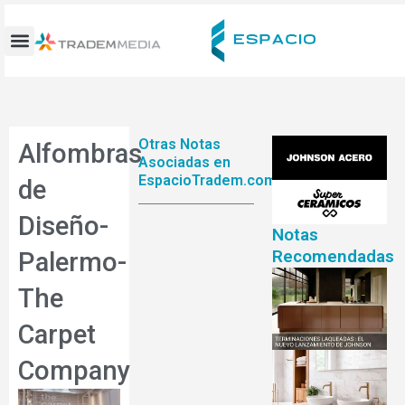
Ir
al
contenido
Otras Notas
Alfombras
Asociadas en
EspacioTradem.com
de
Diseño-
Notas
Recomendadas
Palermo-
The
Carpet
Company