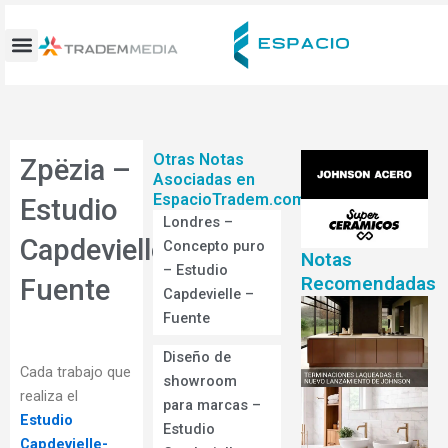
Ir
al
contenido
Otras Notas
Zpëzia –
Asociadas en
EspacioTradem.com
Estudio
Londres –
Capdevielle-
Concepto puro
Notas
– Estudio
Recomendadas
Fuente
Capdevielle –
Fuente
Diseño de
Cada trabajo que
showroom
realiza el
para marcas –
Estudio
Estudio
Capdevielle-