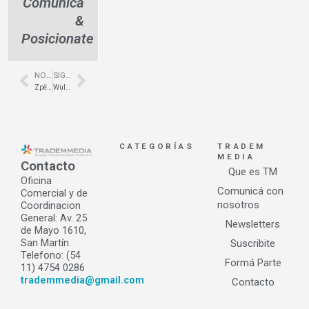
Comunicá
&
Posicionate
NOTA ANTERIOR
SIGUIENTE NOTA
Prev
Next
Zpëzia – Estudio Capdevielle-Fuente
Wulcon Energy – Congreso de Diseño y Construcción Sustentable
CATEGORÍAS
TRADEM
MEDIA
Contacto
Que es TM
Oficina
Comunicá con
Comercial y de
nosotros
Coordinacion
General: Av. 25
Newsletters
de Mayo 1610,
San Martín.
Suscribite
Telefono: (54
Formá Parte
11) 4754 0286
trademmedia@gmail.com
Contacto