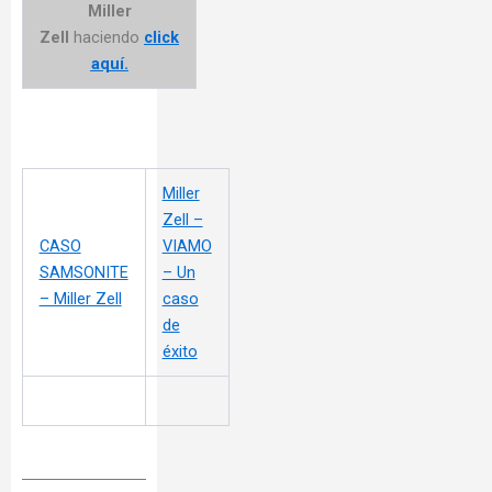
Miller
Zell
haciendo
click
aquí.
Miller
Zell –
CASO
VIAMO
SAMSONITE
– Un
– Miller Zell
caso
de
éxito