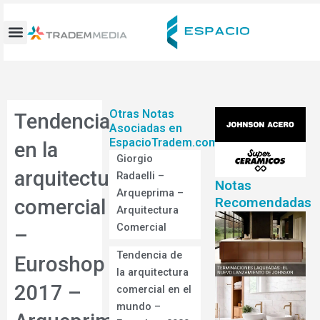
Ir
al
contenido
Otras Notas
Tendencia
Asociadas en
EspacioTradem.com
en la
Giorgio
arquitectura
Radaelli –
Notas
Arqueprima –
Recomendadas
comercial
Arquitectura
Comercial
–
Tendencia de
Euroshop
la arquitectura
2017 –
comercial en el
mundo –