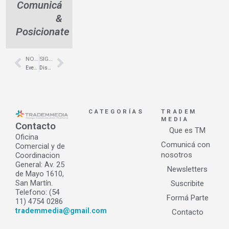
Comunicá
&
Posicionate
NOTA ANTERIOR
SIGUIENTE NOTA
Prev
Next
Eventos corporativos para marcas – PANTENE – Mala – Arq. Andrea Gobbi
Diseño de locales de moda – AZZARO – Galerías Pacifico – Arq. Sergio Suarez
CATEGORÍAS
TRADEM
MEDIA
Contacto
Que es TM
Oficina
Comunicá con
Comercial y de
nosotros
Coordinacion
General: Av. 25
Newsletters
de Mayo 1610,
San Martín.
Suscribite
Telefono: (54
Formá Parte
11) 4754 0286
trademmedia@gmail.com
Contacto