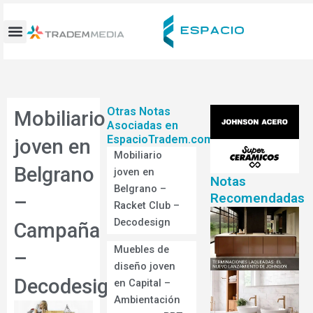
Ir
al
contenido
Otras Notas
Mobiliario
Asociadas en
EspacioTradem.com
joven en
Mobiliario
Belgrano
joven en
Notas
Belgrano –
Recomendadas
–
Racket Club –
Decodesign
Campaña
Muebles de
–
diseño joven
Decodesign
en Capital –
Ambientación