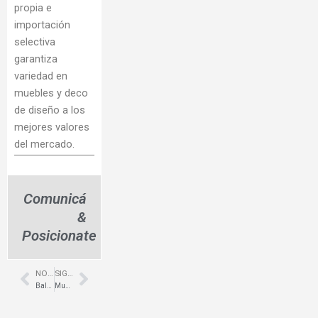
propia e
importación
selectiva
garantiza
variedad en
muebles y deco
de diseño a los
mejores valores
del mercado.
Comunicá
&
Posicionate
NOTA ANTERIOR
SIGUIENTE NOTA
Prev
Next
Baldosas de PVC alto tránsito – Floorflex
Muebles de diseño joven en Capital – Ambientación programa PPT – Decodesign