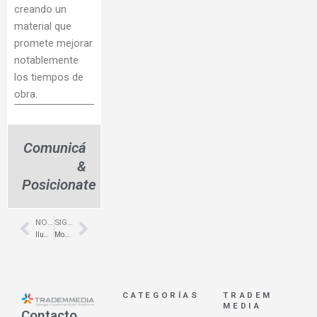
creando un
material que
promete mejorar
notablemente
los tiempos de
obra.
Comunicá
&
Posicionate
NOTA ANTERIOR
SIGUIENTE NOTA
Prev
Next
Iluminación y mantenimiento de espacios públicos – Nuevas oficinas – Ebeca
Mobiliario joven en Belgrano – Campaña – Decodesign
CATEGORÍAS
TRADEM
MEDIA
Contacto