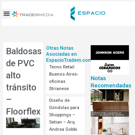
Ir
al
contenido
Otras Notas
Baldosas
Asociadas en
EspacioTradem.com
de PVC
Tecno Retail
alto
Buenos Aires-
Notas
oficinas
Recomendadas
tránsito
Strianese
–
Diseño de
Góndolas para
Floorflex
Shoppings –
Setian – Arq.
Andrea Gobbi