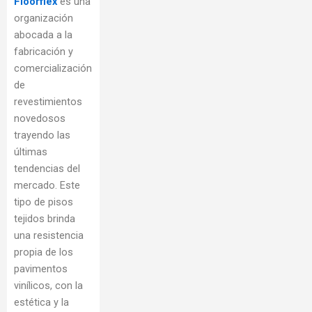
Floorflex
es una
organización
abocada a la
fabricación y
comercialización
de
revestimientos
novedosos
trayendo las
últimas
tendencias del
mercado. Este
tipo de pisos
tejidos brinda
una resistencia
propia de los
pavimentos
vinílicos, con la
estética y la