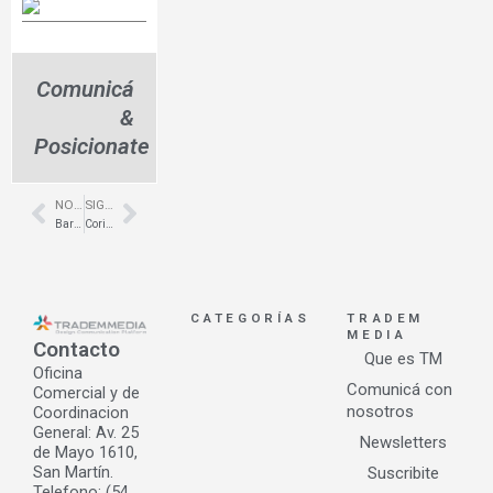
Comunicá
&
Posicionate
NOTA ANTERIOR
SIGUIENTE NOTA
Prev
Next
Barugel Azulay presenta una nueva colección para espacios mínimos
Corian® y Zodiaq®, prestación y diseño
CATEGORÍAS
TRADEM
MEDIA
Contacto
Que es TM
Oficina
Comunicá con
Comercial y de
nosotros
Coordinacion
General: Av. 25
Newsletters
de Mayo 1610,
San Martín.
Suscribite
Telefono: (54