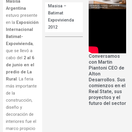
Masisa
Masisa –
Argentina
Batimat
estuvo presente
Expovivienda
en la
Exposición
2012
Internacional
Batimat-
Expovivienda
,
que se llevó a
Conversamos
cabo del
2 al 6
con Martin
de junio en el
Piantoni CEO de
predio de La
Alton
Rural
. La feria
Desarrollos. Sus
comienzos en el
más importante
Real State, sus
de la
proyectos y el
construcción,
futuro del sector
diseño y
decoración de
interiores fue el
marco propicio