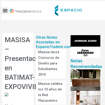
Ir
al
contenido
Otras Notas
MASISA
Asociadas en
EspacioTradem.com
–
Masisa lanza
Presentación
Concurso de
Notas
Diseño para
Recomendadas
en
Estudiantes
2010
BATIMAT-
Masisa celebra
EXPOVIVIENDA
los 10 años de
la Red
Placacentro