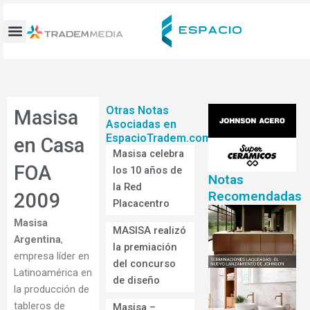
Ir
al
contenido
Otras Notas
Masisa
Asociadas en
EspacioTradem.com
en Casa
Masisa celebra
FOA
los 10 años de
Notas
la Red
Recomendadas
2009
Placacentro
Masisa
MASISA realizó
Argentina
,
la premiación
empresa líder en
del concurso
Latinoamérica en
de diseño
la producción de
tableros de
Masisa –