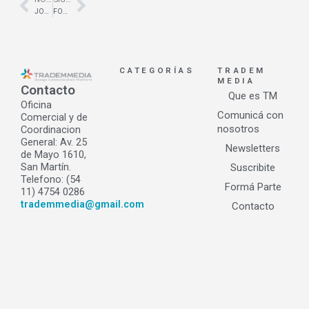
Prev
Next
JOHNSON – Showroom en la ciudad de Santa Fé
FONAC confort acústico
CATEGORÍAS
TRADEM
MEDIA
Contacto
Que es TM
Oficina
Comunicá con
Comercial y de
nosotros
Coordinacion
General: Av. 25
Newsletters
de Mayo 1610,
San Martín.
Suscribite
Telefono: (54
Formá Parte
11) 4754 0286
trademmedia@gmail.com
Contacto