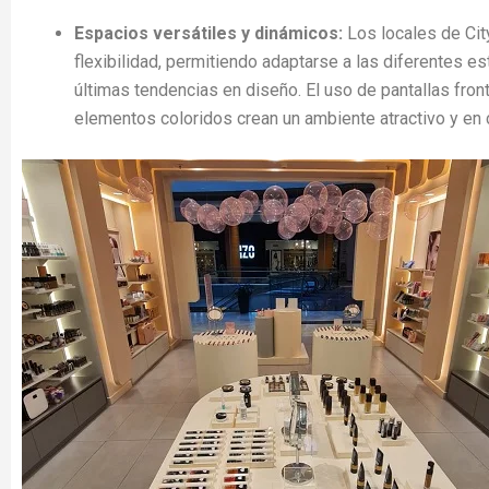
Espacios versátiles y dinámicos:
Los locales de City
flexibilidad, permitiendo adaptarse a las diferentes es
últimas tendencias en diseño. El uso de pantallas front
elementos coloridos crean un ambiente atractivo y en 