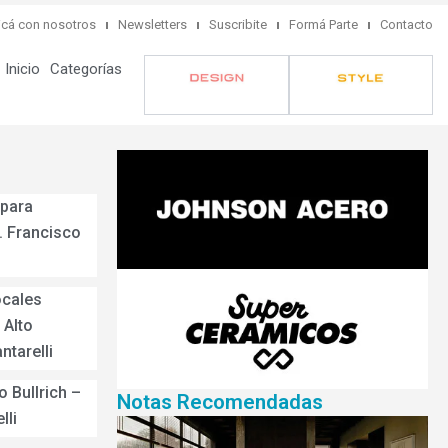
cá con nosotros
Newsletters
Suscribite
Formá Parte
Contacto
Inicio
Categorías
 para
. Francisco
ocales
 Alto
ntarelli
 Bullrich –
Notas Recomendadas
lli