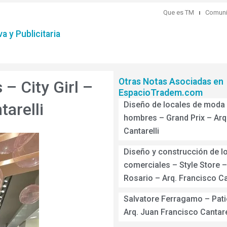
Que es TM
Comuni
a y Publicitaria
Otras Notas Asociadas en
– City Girl –
EspacioTradem.com
arelli
Diseño de locales de moda
hombres – Grand Prix – Arq
Cantarelli
Diseño y construcción de l
comerciales – Style Store –
Rosario – Arq. Francisco Ca
Salvatore Ferragamo – Patio
Arq. Juan Francisco Cantare