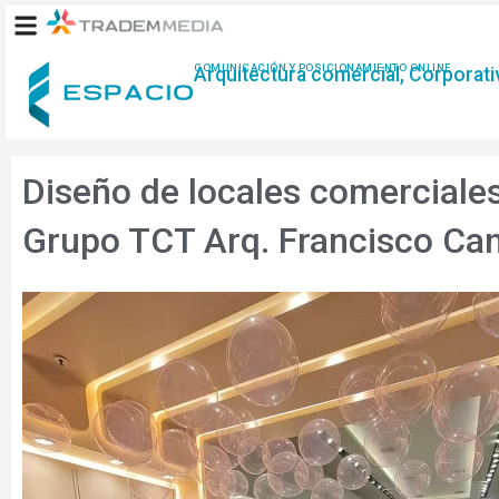
Ir
al
contenido
COMUNICACIÓN Y POSICIONAMIENTO ONLINE
Arquitectura comercial, Corporativ
Diseño de locales comerciales 
Grupo TCT Arq. Francisco Cant