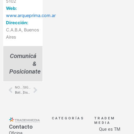
5102
Web:
www.arqueprima.com.ar
Dirección:
C.A.B.A, Buenos
Aires
Comunicá
&
Posicionate
NOTA ANTERIOR
SIGUIENTE NOTA
Prev
Next
Bolígrafos personalizados para empresas- Marcucci
Diseño de locales comerciales en Shoppings Abasto – Cheeky- RMB Design Solutions
CATEGORÍAS
TRADEM
MEDIA
Contacto
Que es TM
Oficina