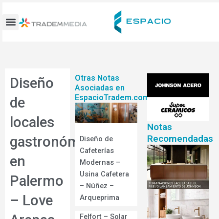
Ir
al
contenido
Otras Notas
Diseño
Asociadas en
EspacioTradem.com
de
locales
Notas
Recomendadas
gastronómicos
Diseño de
Cafeterías
en
Modernas –
Usina Cafetera
Palermo
– Núñez –
– Love
Arqueprima
Felfort – Solar