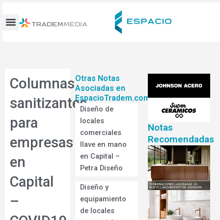
Ir
al
contenido
Otras Notas
Columnas
Asociadas en
EspacioTradem.com
sanitizantes
Diseño de
para
locales
Notas
comerciales
Recomendadas
empresas
llave en mano
en Capital –
en
Petra Diseño
Capital
Diseño y
–
equipamiento
de locales