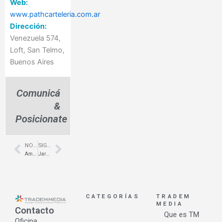
Web:
www.pathcarteleria.com.ar
Dirección:
Venezuela 574,
Loft, San Telmo,
Buenos Aires
Comunicá
&
Posicionate
NOTA ANTERIOR
SIGUIENTE NOTA
Prev
Next
Ambientes creativos para espacios de trabajo – Open Office
Jardines verticales naturales para locales gastronómicos – Tapioca – Alles Grün
CATEGORÍAS
TRADEM
MEDIA
Contacto
Que es TM
Oficina