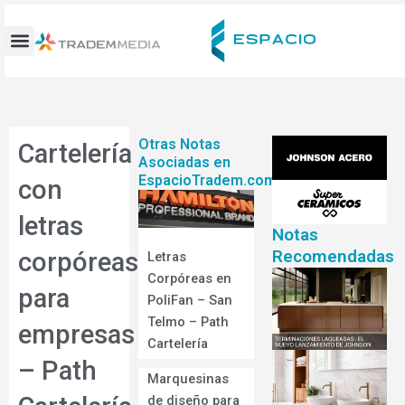
Ir
al
contenido
Otras Notas
Cartelería
Asociadas en
EspacioTradem.com
con
letras
Notas
Recomendadas
corpóreas
Letras
Corpóreas en
para
PoliFan – San
Telmo – Path
empresas
Cartelería
– Path
Marquesinas
de diseño para