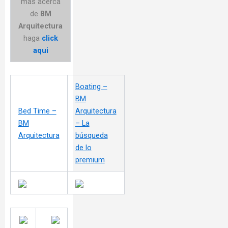
mas acerca
de
BM
Arquitectura
haga
click
aqui
Boating –
BM
Bed Time –
Arquitectura
BM
– La
Arquitectura
búsqueda
de lo
premium