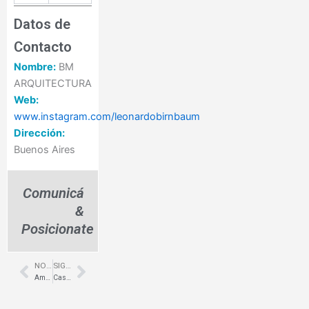
Datos de
Contacto
Nombre:
BM
ARQUITECTURA
Web:
www.instagram.com/leonardobirnbaum
Dirección:
Buenos Aires
Comunicá
&
Posicionate
NOTA ANTERIOR
SIGUIENTE NOTA
Prev
Next
American Wood – Muebles de Vanguardia – Presentes
Casa Chic – Rodriguez – Equipamiento para locales Comerciales