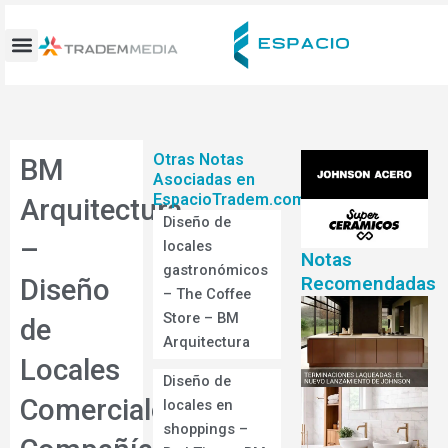
Ir
al
contenido
Otras Notas
BM
Asociadas en
EspacioTradem.com
Arquitectura
Diseño de
–
locales
Notas
gastronómicos
Recomendadas
Diseño
– The Coffee
Store – BM
de
Arquitectura
Locales
Diseño de
Comerciales-
locales en
shoppings –