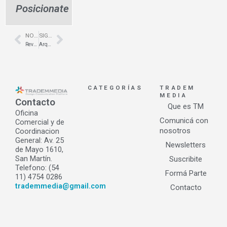
Posicionate
NOTA ANTERIOR
SIGUIENTE NOTA
Prev
Next
Revestimientos plásticos en Bella Vista – Nueva Apertura – Quimtex 1
Arquitectura Gastronómica – BRIOCHE DOREE – Las Cañitas – RMB Design Solutions
CATEGORÍAS
TRADEM
MEDIA
Contacto
Que es TM
Oficina
Comunicá con
Comercial y de
nosotros
Coordinacion
General: Av. 25
Newsletters
de Mayo 1610,
San Martín.
Suscribite
Telefono: (54
Formá Parte
11) 4754 0286
trademmedia@gmail.com
Contacto