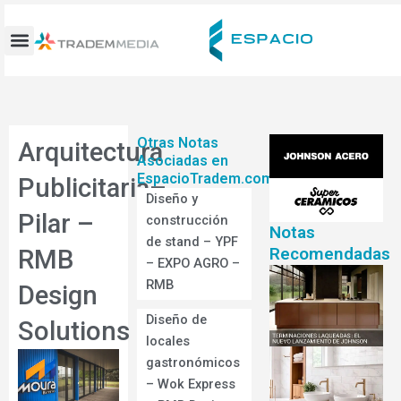
Ir
al
contenido
Otras Notas
Arquitectura
Asociadas en
EspacioTradem.com
Publicitaria–
Diseño y
Pilar –
construcción
Notas
de stand – YPF
Recomendadas
RMB
– EXPO AGRO –
RMB
Design
Diseño de
Solutions
locales
gastronómicos
– Wok Express