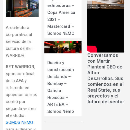
exhibidoras –
Copa América
2021 –
Mastercard –
Arquitectura
Somos NEMO
corporativa al
servicio de la
cultura de BET
Conversamos
WARRIOR
con Martin
Diseño y
BET WARRIOR
,
Piantoni CEO de
construcción
Alton
sponsor oficial
de stands –
Desarrollos. Sus
de la
AFA
y
Bombay –
comienzos en el
referente en
Real State, sus
Gancia
apuestas online,
proyectos y el
Hibiscus –
confió por
futuro del sector
ARTE BA –
segunda vez en
Somos Nemo
el estudio
SOMOS NEMO
para el diseño y