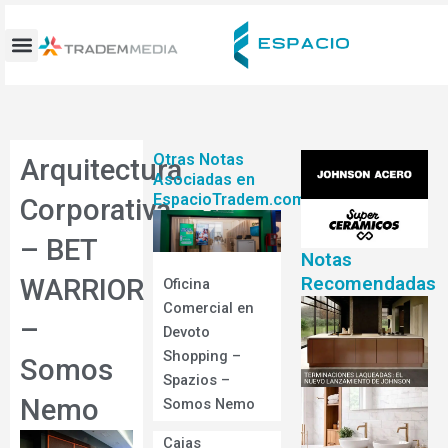
Ir
al
contenido
Otras Notas
Arquitectura
Asociadas en
EspacioTradem.com
Corporativa
– BET
Notas
Recomendadas
WARRIOR
Oficina
Comercial en
–
Devoto
Shopping –
Somos
Spazios –
Nemo
Somos Nemo
Cajas