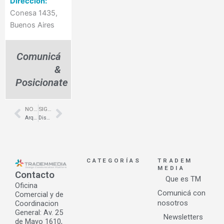
Dirección:
Conesa 1435,
Buenos Aires
Comunicá
&
Posicionate
NOTA ANTERIOR
SIGUIENTE NOTA
Prev
Next
Arquitectura Comercial en Resuelto – Distrito Arcos – B25ARQ
Diseño de local comercial – Gola – Unicenter Shopping
CATEGORÍAS
TRADEM
MEDIA
Contacto
Que es TM
Oficina
Comunicá con
Comercial y de
nosotros
Coordinacion
General: Av. 25
Newsletters
de Mayo 1610,