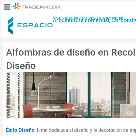
Ir
al
contenido
COMUNICACIÓN Y POSICIONAMIENTO ONLINE
Arquitectura comercial, Corporativ
Alfombras de diseño en Recol
Diseño
Éxito Diseño
, firma dedicada al diseño y la decoración de es