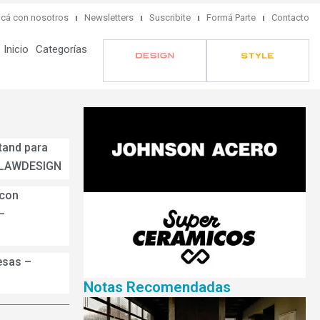
cá con nosotros
Newsletters
Suscribite
Formá Parte
Contacto
Inicio
Categorías
tand para
 LAWDESIGN
 con
–
esas –
Notas Recomendadas