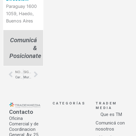
Paraguay 1600
1059, Haedo,
Buenos Aires
Comunicá
&
Posicionate
NOTA ANTERIOR
SIGUIENTE NOTA
Prev
Next
Cartelería & señalética para centros médicos en Corrientes- Petra Diseño
Muros verdes naturales estabilizados para decoración – Walmer – Alles Grun
CATEGORÍAS
TRADEM
MEDIA
Contacto
Que es TM
Oficina
Comunicá con
Comercial y de
nosotros
Coordinacion
General: Av. 25