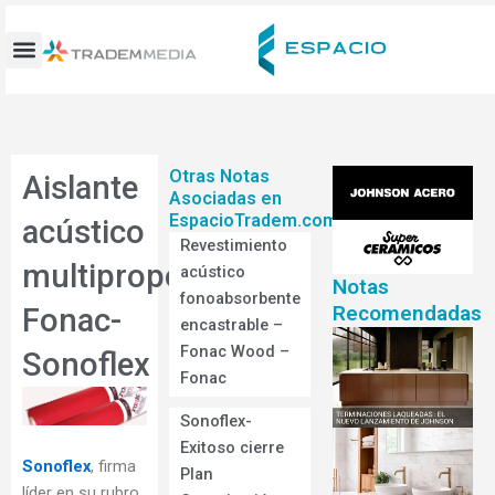
Ir
al
contenido
Otras Notas
Aislante
Asociadas en
EspacioTradem.com
acústico
Revestimiento
multipropósito-
acústico
Notas
fonoabsorbente
Recomendadas
Fonac-
encastrable –
Fonac Wood –
Sonoflex
Fonac
Sonoflex-
Exitoso cierre
Sonoflex
, firma
Plan
líder en su rubro,