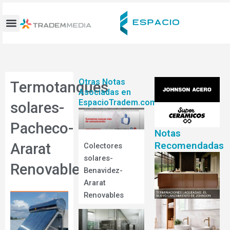
Ir
al
contenido
Otras Notas
Termotanques
Asociadas en
EspacioTradem.com
solares-
Pacheco-
Notas
Recomendadas
Ararat
Colectores
solares-
Renovables
Benavidez-
Ararat
Renovables