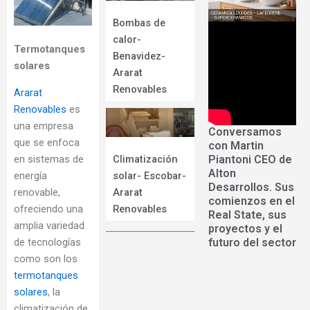
Bombas de
calor-
Termotanques
Benavidez-
solares
Ararat
Renovables
Ararat
Renovables
es
una empresa
Conversamos
que se enfoca
con Martin
en sistemas de
Piantoni CEO de
Climatización
Alton
energía
solar- Escobar-
Desarrollos. Sus
renovable,
Ararat
comienzos en el
ofreciendo una
Renovables
Real State, sus
amplia variedad
proyectos y el
de tecnologías
futuro del sector
como son los
termotanques
solares
, la
climatización de