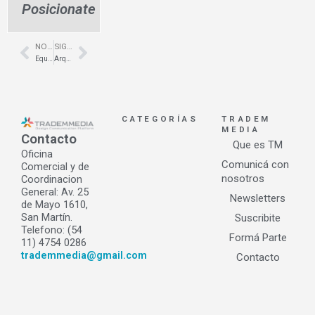
Posicionate
NOTA ANTERIOR
SIGUIENTE NOTA
Prev
Next
Equipamiento Corporativo – Bresca CoWork – Grupo A 2
Arquitectura comercial- City Bell- Ricardo Braicovich Arquitecto
CATEGORÍAS
TRADEM
MEDIA
Contacto
Que es TM
Oficina
Comunicá con
Comercial y de
nosotros
Coordinacion
General: Av. 25
Newsletters
de Mayo 1610,
San Martín.
Suscribite
Telefono: (54
Formá Parte
11) 4754 0286
trademmedia@gmail.com
Contacto