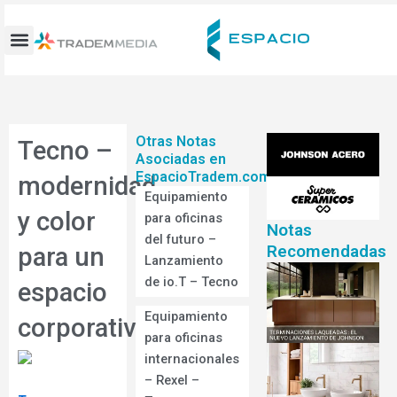
Ir
al
contenido
Otras Notas
Tecno –
Asociadas en
EspacioTradem.com
modernidad
Equipamiento
y color
para oficinas
Notas
del futuro –
Recomendadas
para un
Lanzamiento
de io.T – Tecno
espacio
Equipamiento
corporativo
para oficinas
internacionales
– Rexel –