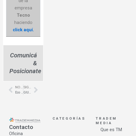
de la
empresa
Tecno
haciendo
click aquí.
Comunicá
&
Posicionate
NOTA ANTERIOR
SIGUIENTE NOTA
Prev
Next
Eco del Futuro – Iluminación amigable con el medio ambiente
GIULIANO MOSCONI, CEO de TECNO SpA, visita a su partner local en Bs. As.
CATEGORÍAS
TRADEM
MEDIA
Contacto
Que es TM
Oficina