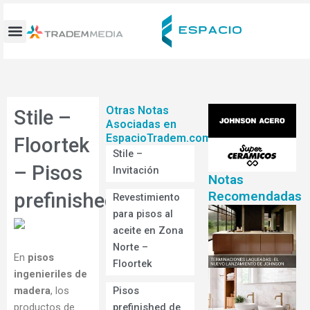
Ir
al
contenido
Otras Notas
Stile –
Asociadas en
EspacioTradem.com
Floortek
Stile –
– Pisos
Invitación
Notas
Recomendadas
prefinished
Revestimiento
para pisos al
aceite en Zona
Norte –
En
pisos
Floortek
ingenieriles de
madera
, los
Pisos
productos de
prefinished de