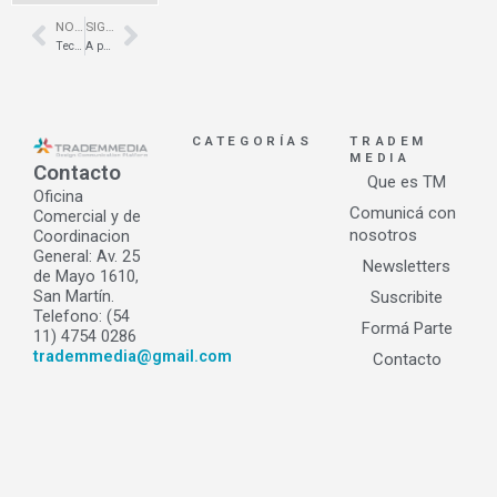
NOTA ANTERIOR
SIGUIENTE NOTA
Prev
Next
Tecno Retail Buenos Aires- oficinas Strianese
A punto – Asadores a medida – Tortugas Open Mall
CATEGORÍAS
TRADEM
MEDIA
Contacto
Que es TM
Oficina
Comunicá con
Comercial y de
nosotros
Coordinacion
General: Av. 25
Newsletters
de Mayo 1610,
San Martín.
Suscribite
Telefono: (54
Formá Parte
11) 4754 0286
trademmedia@gmail.com
Contacto