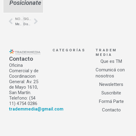
Posicionate
NOTA ANTERIOR
SIGUIENTE NOTA
Prev
Next
Mesadas en Dekton para locales comerciales – Peluquería de Don Mateo – Eurostone
Diseño de locales comerciales – Bridgestone & Firestone – Arq. Sergio Suarez
CATEGORÍAS
TRADEM
MEDIA
Contacto
Que es TM
Oficina
Comunicá con
Comercial y de
nosotros
Coordinacion
General: Av. 25
Newsletters
de Mayo 1610,
San Martín.
Suscribite
Telefono: (54
Formá Parte
11) 4754 0286
trademmedia@gmail.com
Contacto