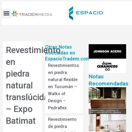
Ir
al
contenido
Otras Notas
Revestimiento
Asociadas en
EspacioTradem.com
en
Revestimientos
piedra
en piedra
Notas
natural flexible
Recomendadas
natural
en Tucumán –
Walks of
translúcida
Design –
– Expo
Pedraflex
Batimat
Revestimiento
de piedra