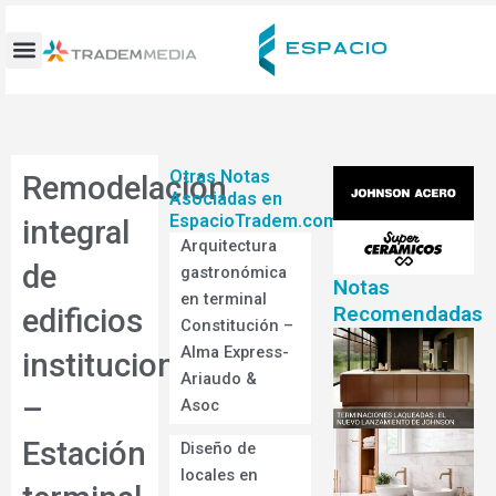
Ir
al
contenido
Otras Notas
Remodelación
Asociadas en
EspacioTradem.com
integral
Arquitectura
de
gastronómica
Notas
en terminal
Recomendadas
edificios
Constitución –
Alma Express-
institucionales
Ariaudo &
–
Asoc
Estación
Diseño de
locales en