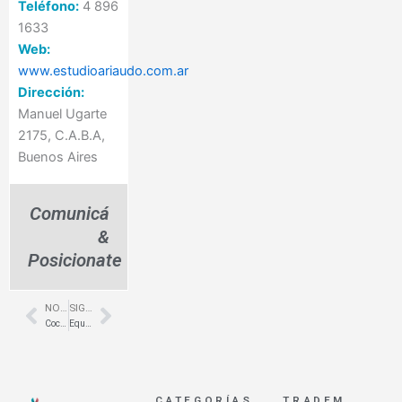
Teléfono:
4 896
1633
Web:
www.estudioariaudo.com.ar
Dirección:
Manuel Ugarte
2175, C.A.B.A,
Buenos Aires
Comunicá
&
Posicionate
NOTA ANTERIOR
SIGUIENTE NOTA
Prev
Next
Cocinas de inducción para gastronomía – Hotelga – Lynch Cocinas
Equipamiento para cocinas de vanguardia – Santa Fe – JOHNSON
CATEGORÍAS
TRADEM