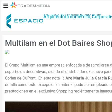
Ir
al
contenido
COMUNICACIÓN Y POSICIONAMIENTO ONLINE
Arquitectura comercial, Corporativ
Multilam en el Dot Baires Sho
El Grupo Multilam es una empresa enfocada a desarrollarse 
superficies decorativas, siendo el distribuidor exclusivo para
Corian de DuPont . En esta nota, la
Arq Maria Julia García R
detalla cómo este excepcional material pudo ser empleado e
prestaciones en el exclusivo Shopping reciéntemente inaugu