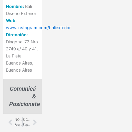
Nombre:
Bali
Diseño Exterior
Web:
www.instagram.com/baliexterior
Dirección:
Diagonal 73 Nro
2749 e/ 40 y 41,
La Plata -
Buenos Aires,
Buenos Aires
Comunicá
&
Posicionate
NOTA ANTERIOR
SIGUIENTE NOTA
Prev
Next
Arquitectura y diseño – Devoto – Interiores Maluk
Espacios de trabajo In Between – CABA – Grupo A2