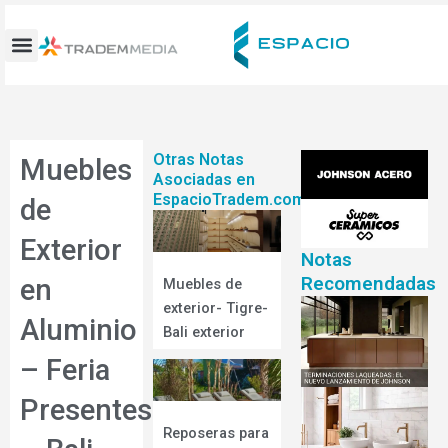
Ir
al
contenido
Otras Notas
Muebles
Asociadas en
EspacioTradem.com
de
Exterior
Notas
Recomendadas
en
Muebles de
exterior- Tigre-
Aluminio
Bali exterior
– Feria
Presentes
Reposeras para