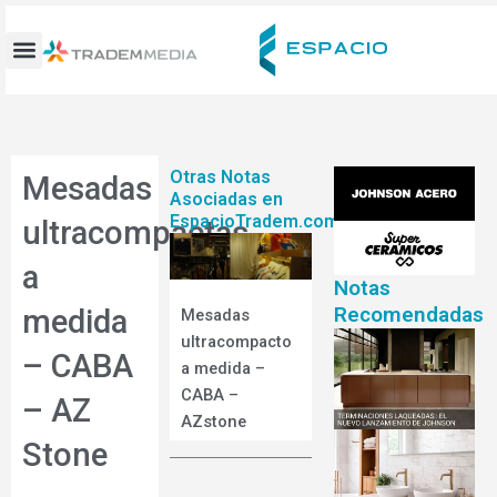
Ir
al
contenido
Otras Notas
Mesadas
Asociadas en
EspacioTradem.com
ultracompactas
a
Notas
Recomendadas
medida
Mesadas
ultracompacto
– CABA
a medida –
CABA –
– AZ
AZstone
Stone