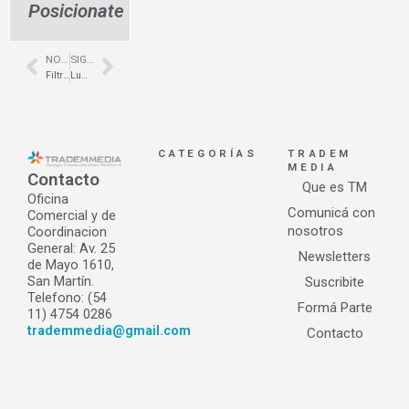
Posicionate
NOTA ANTERIOR
SIGUIENTE NOTA
Prev
Next
Filtración de techos- Rosario – Novotech
Luminarias modernas- Hormigón visto- Nuñez- PGSluz
CATEGORÍAS
TRADEM
MEDIA
Contacto
Que es TM
Oficina
Comunicá con
Comercial y de
nosotros
Coordinacion
General: Av. 25
Newsletters
de Mayo 1610,
San Martín.
Suscribite
Telefono: (54
Formá Parte
11) 4754 0286
trademmedia@gmail.com
Contacto