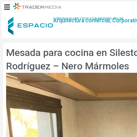
Ir
al
contenido
COMUNICACIÓN Y POSICIONAMIENTO ONLINE
Arquitectura comercial, Corporativ
Mesada para cocina en Silest
Rodríguez – Nero Mármoles