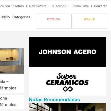
cá con nosotros
Newsletters
Suscribite
Formá Parte
Contacto
Inicio
Categorías
ida –
 Mármoles
tone –
Notas Recomendadas
 Mármoles