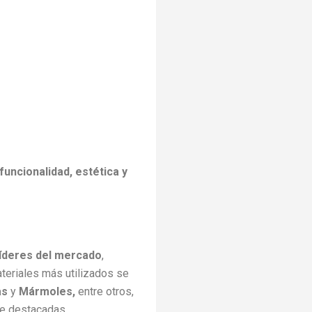
funcionalidad, estética y
íderes del mercado
,
ateriales más utilizados se
as
y
Mármoles,
entre otros,
te destacadas.