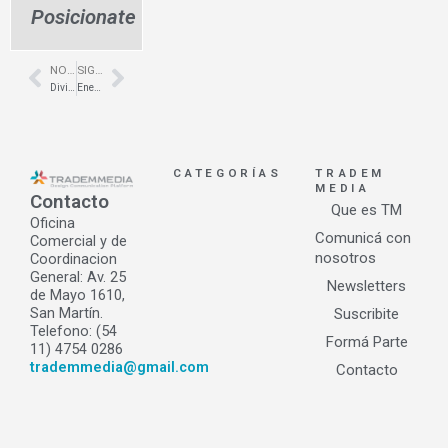
Posicionate
NOTA ANTERIOR
SIGUIENTE NOTA
Prev
Next
Divisor de ducha en Mutsharabi – Zona Norte – Shawer
Energía solar renovable- sistemas fotovoltaicos- Olivos- Solaire Ingenieria
CATEGORÍAS
TRADEM
MEDIA
Contacto
Que es TM
Oficina
Comunicá con
Comercial y de
nosotros
Coordinacion
General: Av. 25
Newsletters
de Mayo 1610,
San Martín.
Suscribite
Telefono: (54
Formá Parte
11) 4754 0286
trademmedia@gmail.com
Contacto