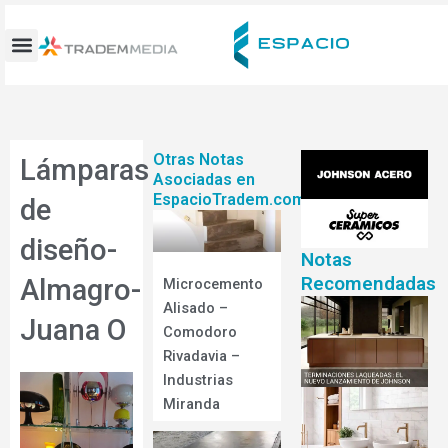
Ir
al
contenido
Otras Notas
Lámparas
Asociadas en
EspacioTradem.com
de
diseño-
Notas
Recomendadas
Almagro-
Microcemento
Alisado –
Juana O
Comodoro
Rivadavia –
Industrias
Miranda