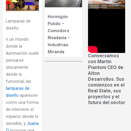
Hormigón
Lamparas de
Pulido –
diseño
Comodoro
Rivadavia –
n un mundo
Industrias
donde la
Miranda
iluminación suele
Conversamos
pensarse
con Martin
Piantoni CEO de
únicamente
Alton
desde lo
Desarrollos. Sus
funcional, las
comienzos en el
lamparas de
Real State, sus
diseño
aparecen
proyectos y el
futuro del sector
como una forma
de intervenir el
espacio desde lo
sensible, y
Juana
O
propone una