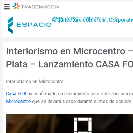
Ir
al
contenido
COMUNICACIÓN Y POSICIONAMIENTO ONLINE
Arquitectura comercial, Corporativ
Interiorismo en Microcentro – 
Plata – Lanzamiento CASA F
Interiorismo en Microcentro
Casa FOA
ha confirmado su lanzamiento para este año, una e
Microcentro
que se llevará a cabo durante el mes de octubre.