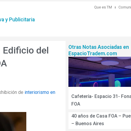
Que es TM
Comuni
a y Publicitaria
Otras Notas Asociadas en
Edificio del
EspacioTradem.com
OA
xhibición de
interiorismo en
Cafetería- Espacio 31- Fo
FOA
40 años de Casa FOA – Pue
– Buenos Aires