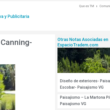
Que es TM
Comuni
a y Publicitaria
Otras Notas Asociadas en
 Canning-
EspacioTradem.com
Diseño de exteriores- Pais
Escobar- Paisajismo VG
Paisajismo – La Martona Pi
Paisajismo VG