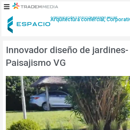
Ir
al
contenido
COMUNICACIÓN Y POSICIONAMIENTO ONLINE
Arquitectura comercial, Corporativ
Innovador diseño de jardines-
Paisajismo VG