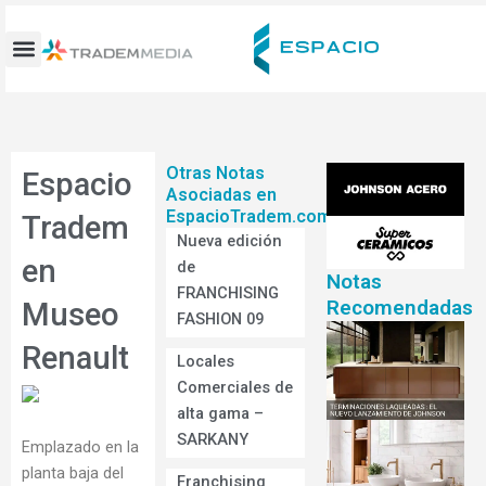
Ir
al
contenido
Otras Notas
Espacio
Asociadas en
EspacioTradem.com
Tradem
Nueva edición
en
de
Notas
FRANCHISING
Recomendadas
Museo
FASHION 09
Renault
Locales
Comerciales de
alta gama –
SARKANY
Emplazado en la
planta baja del
Franchising