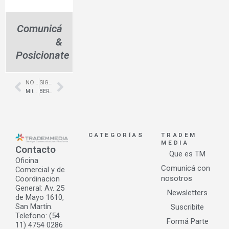
Comunicá
&
Posicionate
NOTA ANTERIOR
SIGUIENTE NOTA
Prev
Next
Mitsubishi – Expoagro Pcia. de Santa Fé – Arq. Andrea Gobbi
BERCOMAT – Productos de vanguardia para una nueva imagen
CATEGORÍAS
TRADEM
MEDIA
Contacto
Que es TM
Oficina
Comunicá con
Comercial y de
nosotros
Coordinacion
General: Av. 25
Newsletters
de Mayo 1610,
San Martín.
Suscribite
Telefono: (54
Formá Parte
11) 4754 0286