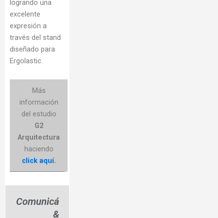
logrando una
excelente
expresión a
través del stand
diseñado para
Ergolastic.
Más
información
del estudio
G2
Arquitectura
haciendo
click aquí.
Comunicá
&