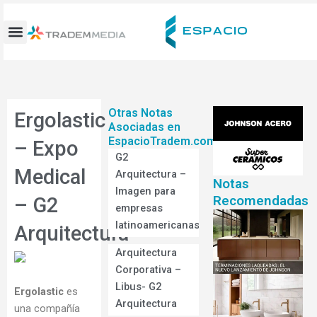
Ir
al
contenido
Otras Notas
Ergolastic
Asociadas en
EspacioTradem.com
– Expo
G2
Medical
Arquitectura –
Notas
Imagen para
Recomendadas
– G2
empresas
latinoamericanas
Arquitectura
Arquitectura
Corporativa –
Libus- G2
Ergolastic
es
Arquitectura
una compañía