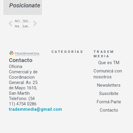
Posicionate
NOTA ANTERIOR
SIGUIENTE NOTA
Prev
Next
Insomnia – Expocom – G2 Arquitectura
Longueira & Longueira – FIT – [mn] stands
CATEGORÍAS
TRADEM
MEDIA
Contacto
Que es TM
Oficina
Comunicá con
Comercial y de
nosotros
Coordinacion
General: Av. 25
Newsletters
de Mayo 1610,
San Martín.
Suscribite
Telefono: (54
Formá Parte
11) 4754 0286
trademmedia@gmail.com
Contacto