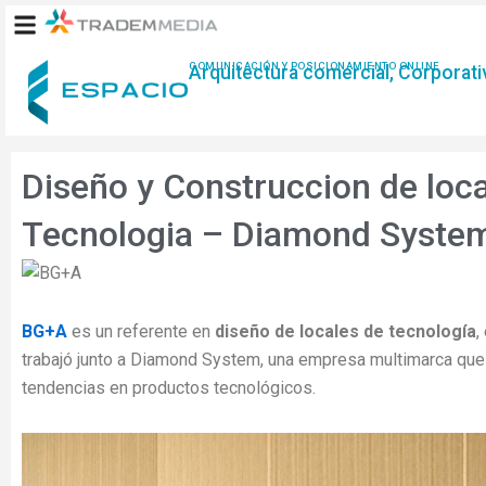
Ir
al
contenido
COMUNICACIÓN Y POSICIONAMIENTO ONLINE
Arquitectura comercial, Corporativ
Diseño y Construccion de loc
Tecnologia – Diamond Syste
BG+A
es un referente en
diseño de locales de tecnología
,
trabajó junto a Diamond System, una empresa multimarca que 
tendencias en productos tecnológicos.