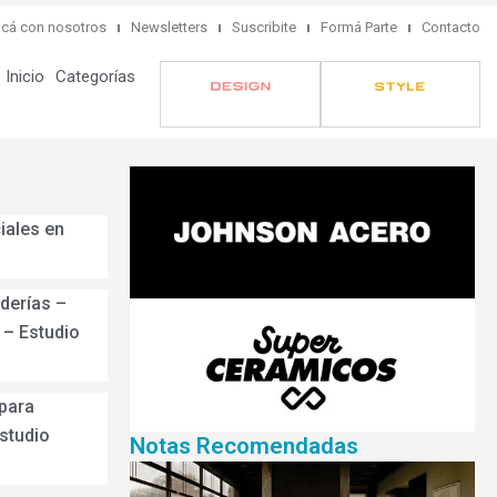
cá con nosotros
Newsletters
Suscribite
Formá Parte
Contacto
Inicio
Categorías
iales en
derías –
– Estudio
para
Estudio
Notas Recomendadas