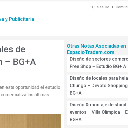
Que es TM
Comuni
a y Publicitaria
Otras Notas Asociadas en
ales de
EspacioTradem.com
m – BG+A
Diseño de sectores comerc
Free Shop – Estudio BG+ A
Diseño de locales para hela
Chungo – Devoto Shopping 
 en esta oportunidad el estudio
BG+A
comercializa las últimas
Diseño & montaje de stand 
eventos – Villa Olímpica – 
BG+A