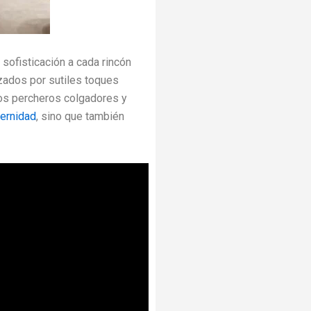
sofisticación a cada rincón
lzados por sutiles toques
Los percheros colgadores y
ernidad
, sino que también