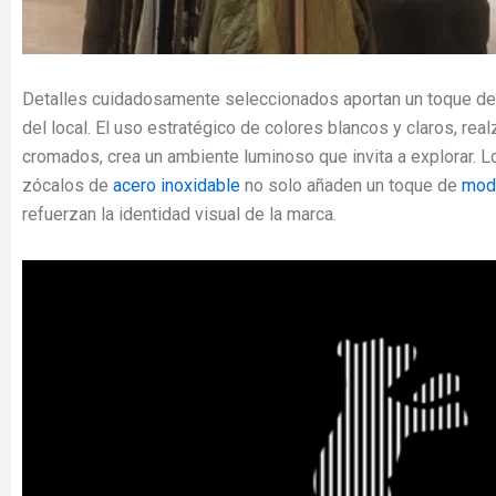
Detalles cuidadosamente seleccionados aportan un toque de 
del local. El uso estratégico de colores blancos y claros, rea
cromados, crea un ambiente luminoso que invita a explorar. 
zócalos de
acero inoxidable
no solo añaden un toque de
mod
refuerzan la identidad visual de la marca.