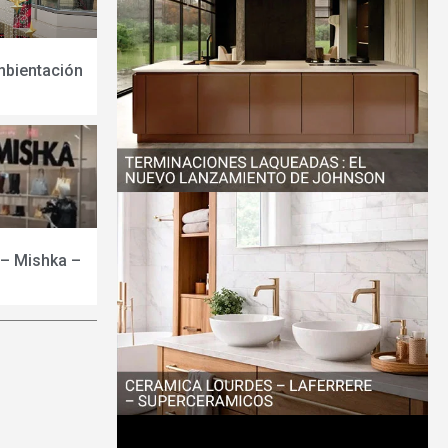
mbientación
 – Mishka –