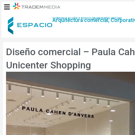
Ir
al
contenido
COMUNICACIÓN Y POSICIONAMIENTO ONLINE
Arquitectura comercial, Corporativ
Diseño comercial – Paula Cah
Unicenter Shopping