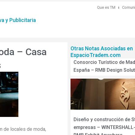
Que es TM
Comuni
a y Publicitaria
Otras Notas Asociadas en
moda – Casa
EspacioTradem.com
s
Consorcio Turístico de Mad
España – RMB Design Solut
Diseño y construcción de S
empresas – WINTERSHALL- 
ión de locales de moda,