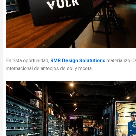
En esta oportunidad,
RMB Design Solututions
materializó C
internacional de anteojos de sol y receta.