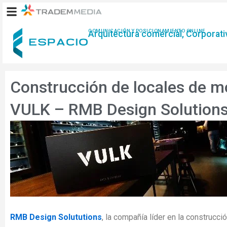
Ir
al
contenido
COMUNICACIÓN Y POSICIONAMIENTO ONLINE
Arquitectura comercial, Corporativ
Construcción de locales de 
VULK – RMB Design Solution
RMB Design Solututions
, la compañía líder en la construcc