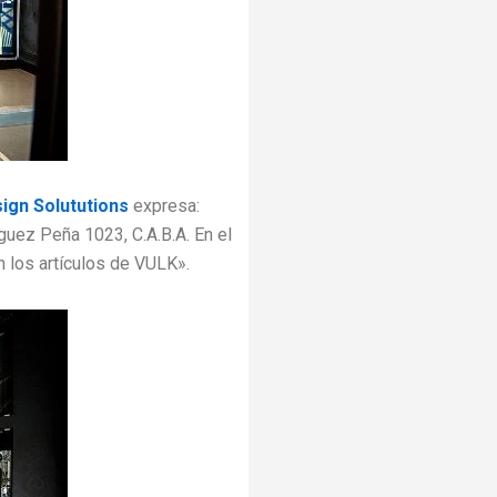
ign Solututions
expresa:
uez Peña 1023, C.A.B.A. En el
n los artículos de VULK».