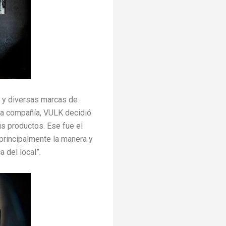
K y diversas marcas de
ha compañía, VULK decidió
sus productos. Ese fue el
 principalmente la manera y
a del local”.