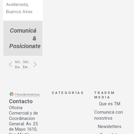
Avellaneda,
Buenos Aires
Comunicá
&
Posicionate
NOTA ANTERIOR
SIGUIENTE NOTA
Prev
Next
Diseño comercial – Markova – Unicenter shopping
Empresa Constructora-Posadas-CL Construcciones
CATEGORÍAS
TRADEM
MEDIA
Contacto
Que es TM
Oficina
Comunicá con
Comercial y de
nosotros
Coordinacion
General: Av. 25
Newsletters
de Mayo 1610,