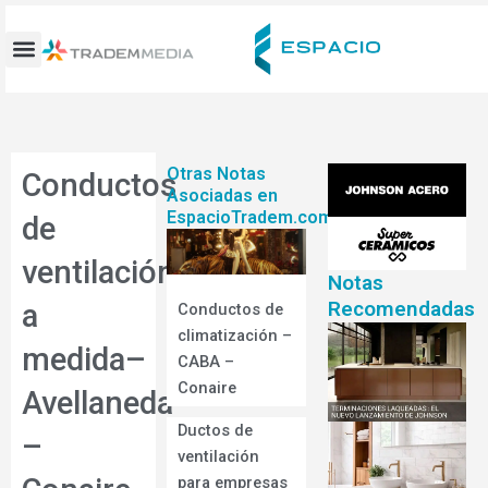
Ir
al
contenido
Otras Notas
Conductos
Asociadas en
EspacioTradem.com
de
ventilación
Notas
Recomendadas
a
Conductos de
climatización –
medida–
CABA –
Conaire
Avellaneda
Ductos de
–
ventilación
para empresas