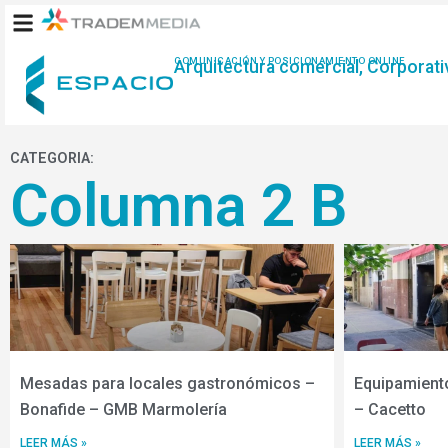
Ir
al
contenido
COMUNICACIÓN Y POSICIONAMIENTO ONLINE
Arquitectura comercial, Corporativ
CATEGORIA:
Columna 2 B
Mesadas para locales gastronómicos –
Equipamient
Bonafide – GMB Marmolería
– Cacetto
LEER MÁS »
LEER MÁS »