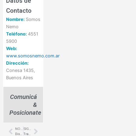
Datos de
Contacto
Nombre:
Somos
Nemo
Teléfono:
4551
5900
Web:
www.somosnemo.com.ar
Dirección:
Conesa 1435,
Buenos Aires
Comunicá
&
Posicionate
NOTA ANTERIOR
SIGUIENTE NOTA
Prev
Next
Diseño de heladerías modernas – Las Cañitas – Chungo – MZ LATAM
Tratamiento acústico para oficinas – Capital – Estudio CEBRA