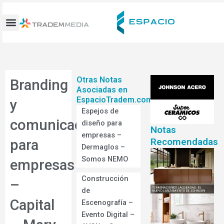
Ir
al
contenido
Otras Notas
Branding
Asociadas en
EspacioTradem.com
y
Espejos de
comunicación
diseño para
Notas
empresas –
Recomendadas
para
Dermaglos –
Somos NEMO
empresas
Construcción
–
de
Capital
Escenografía –
Evento Digital –