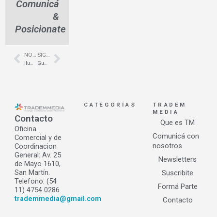
Comunicá
&
Posicionate
NOTA ANTERIOR
SIGUIENTE NOTA
Prev
Next
Iluminación de diseño – Gran Hermano – Martinez – HDS Ilum
Gustavo Rozenman: Un referente de la Arquitectura Publicitaria en Latinoamérica
CATEGORÍAS
TRADEM
MEDIA
Contacto
Que es TM
Oficina
Comunicá con
Comercial y de
nosotros
Coordinacion
General: Av. 25
Newsletters
de Mayo 1610,
San Martín.
Suscribite
Telefono: (54
Formá Parte
11) 4754 0286
trademmedia@gmail.com
Contacto