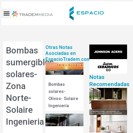
Ir
al
contenido
Otras Notas
Bombas
Asociadas en
EspacioTradem.com
sumergibles
solares-
Notas
Recomendadas
Zona
Bombas
solares-
Norte-
Olivos- Solaire
Ingeniería
Solaire
Ingenieria