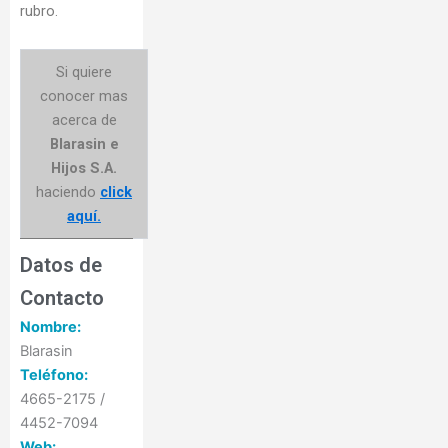
rubro.
Si quiere
conocer mas
acerca de
Blarasin e
Hijos S.A.
haciendo
click
aquí.
Datos de
Contacto
Nombre:
Blarasin
Teléfono:
4665-2175 /
4452-7094
Web: