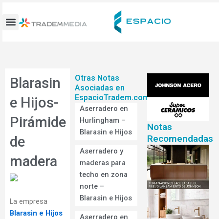
Ir
al
contenido
Otras Notas
Blarasin
Asociadas en
EspacioTradem.com
e Hijos-
Aserradero en
Pirámide
Hurlingham –
Notas
Blarasin e Hijos
Recomendadas
de
Aserradero y
madera
maderas para
techo en zona
norte –
Blarasin e Hijos
La empresa
Blarasin e Hijos
Aserradero en