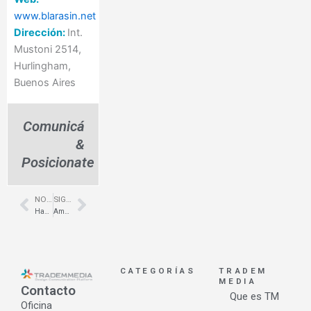
www.blarasin.net
Dirección:
Int.
Mustoni 2514,
Hurlingham,
Buenos Aires
Comunicá
&
Posicionate
NOTA ANTERIOR
SIGUIENTE NOTA
Prev
Next
Hansgrohe- Jornada Técnica Internacional
American Wood- nueva Plataforma de e-commerce
CATEGORÍAS
TRADEM
MEDIA
Contacto
Que es TM
Oficina