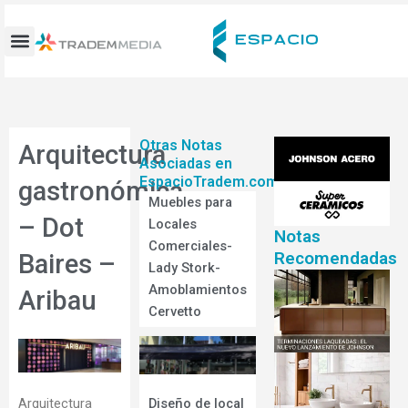
Ir
al
contenido
Otras Notas
Arquitectura
Asociadas en
EspacioTradem.com
gastronómica
Muebles para
– Dot
Locales
Notas
Comerciales-
Recomendadas
Baires –
Lady Stork-
Amoblamientos
Aribau
Cervetto
Diseño de local
Arquitectura