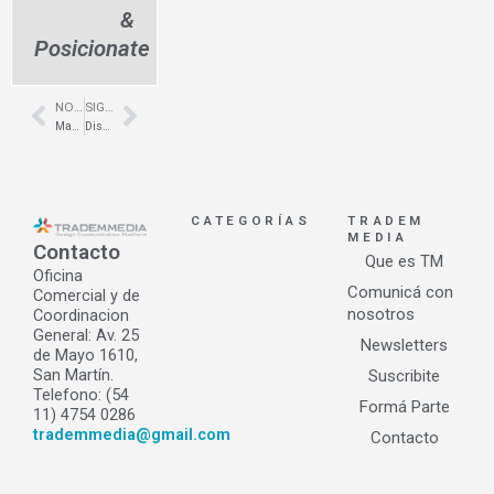
&
Posicionate
NOTA ANTERIOR
SIGUIENTE NOTA
Prev
Next
Manual de Arquitectura – Para qué sirve – Estudio CEBRA
Diseño de home office – Arquitectura Interior LIVE IN
CATEGORÍAS
TRADEM
MEDIA
Contacto
Que es TM
Oficina
Comunicá con
Comercial y de
nosotros
Coordinacion
General: Av. 25
Newsletters
de Mayo 1610,
San Martín.
Suscribite
Telefono: (54
Formá Parte
11) 4754 0286
trademmedia@gmail.com
Contacto