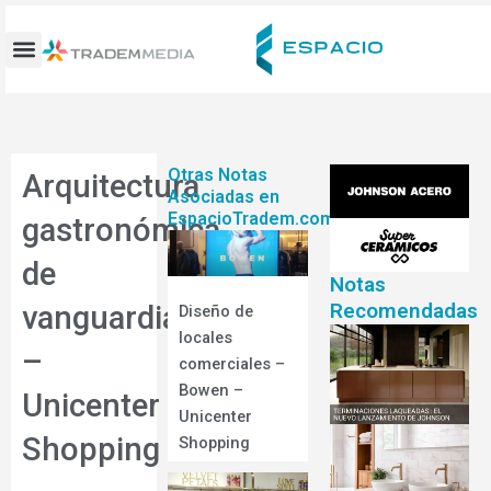
Ir
al
contenido
Otras Notas
Arquitectura
Asociadas en
EspacioTradem.com
gastronómica
de
Notas
Recomendadas
vanguardia
Diseño de
locales
–
comerciales –
Bowen –
Unicenter
Unicenter
Shopping
Shopping