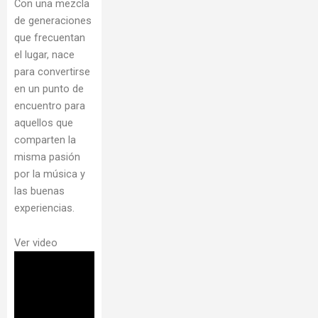
Con una mezcla
de generaciones
que frecuentan
el lugar, nace
para convertirse
en un punto de
encuentro para
aquellos que
comparten la
misma pasión
por la música y
las buenas
experiencias.
Ver video