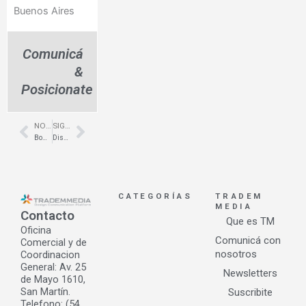
Buenos Aires
Comunicá
&
Posicionate
NOTA ANTERIOR
SIGUIENTE NOTA
Prev
Next
Bombas de calor- Benavidez- Ararat Renovables
Diseño de locales gastronómicos – Ioshek – Recoleta – Somos Nemo
CATEGORÍAS
TRADEM
MEDIA
Contacto
Que es TM
Oficina
Comunicá con
Comercial y de
nosotros
Coordinacion
General: Av. 25
Newsletters
de Mayo 1610,
San Martín.
Suscribite
Telefono: (54