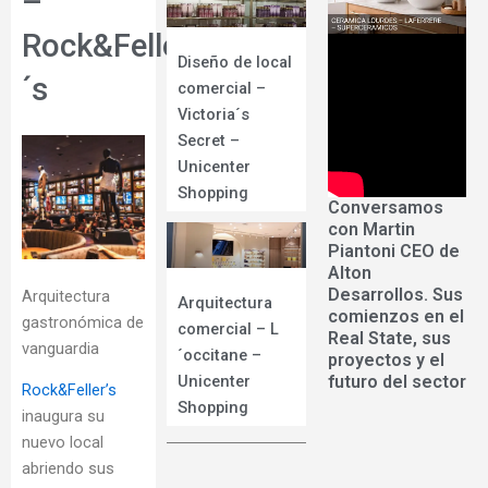
–
Rock&Feller
Diseño de local
´s
comercial –
Victoria´s
Secret –
Unicenter
Shopping
Conversamos
con Martin
Piantoni CEO de
Alton
Desarrollos. Sus
Arquitectura
Arquitectura
comienzos en el
gastronómica de
comercial – L
Real State, sus
vanguardia
´occitane –
proyectos y el
futuro del sector
Unicenter
Rock&Feller’s
Shopping
inaugura su
nuevo local
abriendo sus